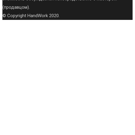
(продавцом).
© Copyright HandWork 2020.