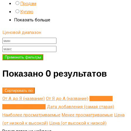
Продам
Куплю
Показать больше
Ценовой диапазон
Применить фильтры
Показано 0 результатов
Сортировать по
От А до Я (название)
От Я до A (название)
Добавлено
недавно (последнее)
Дата добавления (самая старая)
Наиболее просматриваемые
Менее просматриваемые
Цена
(от низкой к высокой)
Цена (от высокой к низкой)