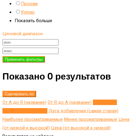
Продам
Куплю
Показать больше
Ценовой диапазон
Применить фильтры
Показано 0 результатов
Сортировать по
От А до Я (название)
От Я до A (название)
Добавлено
недавно (последнее)
Дата добавления (самая старая)
Наиболее просматриваемые
Менее просматриваемые
Цена
(от низкой к высокой)
Цена (от высокой к низкой)