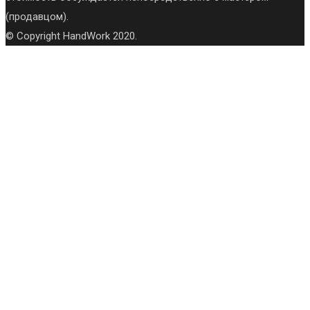
(продавцом).
© Copyright HandWork 2020.