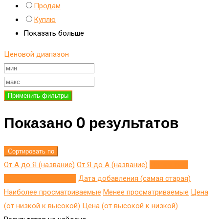
Продам
Куплю
Показать больше
Ценовой диапазон
Применить фильтры
Показано 0 результатов
Сортировать по
От А до Я (название)
От Я до A (название)
Добавлено
недавно (последнее)
Дата добавления (самая старая)
Наиболее просматриваемые
Менее просматриваемые
Цена
(от низкой к высокой)
Цена (от высокой к низкой)