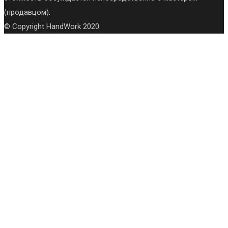
(продавцом).
© Copyright HandWork 2020.