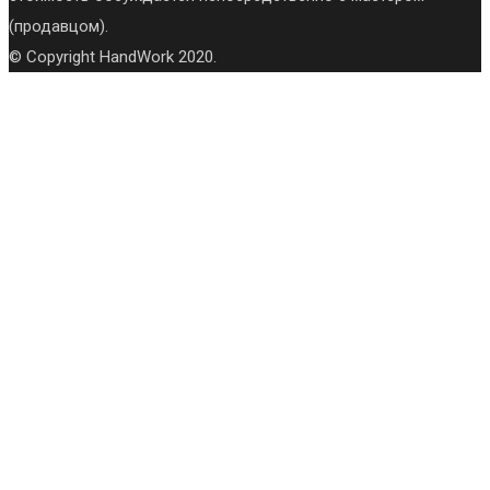
(продавцом).
© Copyright HandWork 2020.