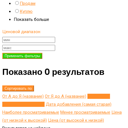
Продам
Куплю
Показать больше
Ценовой диапазон
Применить фильтры
Показано 0 результатов
Сортировать по
От А до Я (название)
От Я до A (название)
Добавлено
недавно (последнее)
Дата добавления (самая старая)
Наиболее просматриваемые
Менее просматриваемые
Цена
(от низкой к высокой)
Цена (от высокой к низкой)