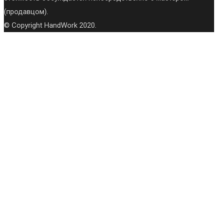
(продавцом).
© Copyright HandWork 2020.