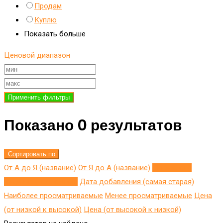
Продам
Куплю
Показать больше
Ценовой диапазон
Применить фильтры
Показано 0 результатов
Сортировать по
От А до Я (название)
От Я до A (название)
Добавлено
недавно (последнее)
Дата добавления (самая старая)
Наиболее просматриваемые
Менее просматриваемые
Цена
(от низкой к высокой)
Цена (от высокой к низкой)