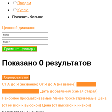
Продам
Куплю
Показать больше
Ценовой диапазон
Применить фильтры
Показано 0 результатов
Сортировать по
От А до Я (название)
От Я до A (название)
Добавлено
недавно (последнее)
Дата добавления (самая старая)
Наиболее просматриваемые
Менее просматриваемые
Цена
(от низкой к высокой)
Цена (от высокой к низкой)