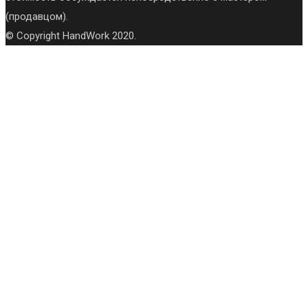
(продавцом).
© Copyright HandWork 2020.