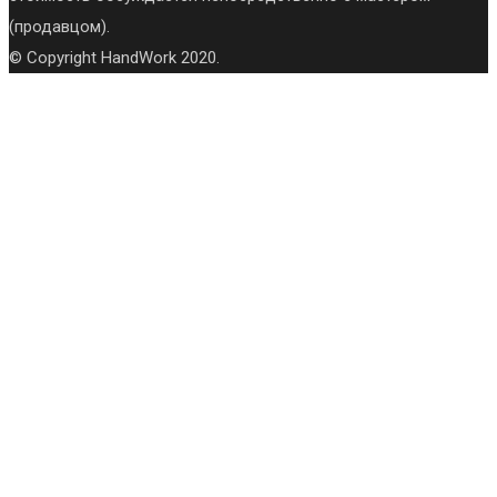
(продавцом).
© Copyright HandWork 2020.