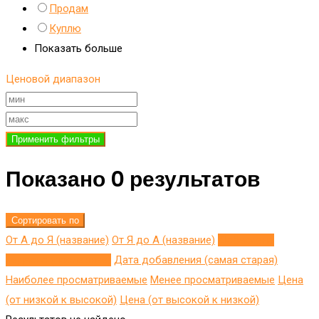
Продам
Куплю
Показать больше
Ценовой диапазон
Применить фильтры
Показано 0 результатов
Сортировать по
От А до Я (название)
От Я до A (название)
Добавлено
недавно (последнее)
Дата добавления (самая старая)
Наиболее просматриваемые
Менее просматриваемые
Цена
(от низкой к высокой)
Цена (от высокой к низкой)