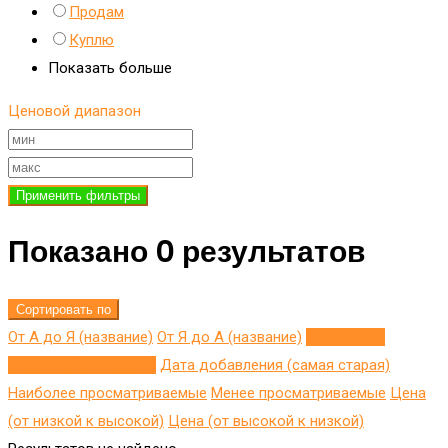
Продам
Куплю
Показать больше
Ценовой диапазон
Применить фильтры
Показано 0 результатов
Сортировать по
От А до Я (название)
От Я до A (название)
Добавлено
недавно (последнее)
Дата добавления (самая старая)
Наиболее просматриваемые
Менее просматриваемые
Цена
(от низкой к высокой)
Цена (от высокой к низкой)