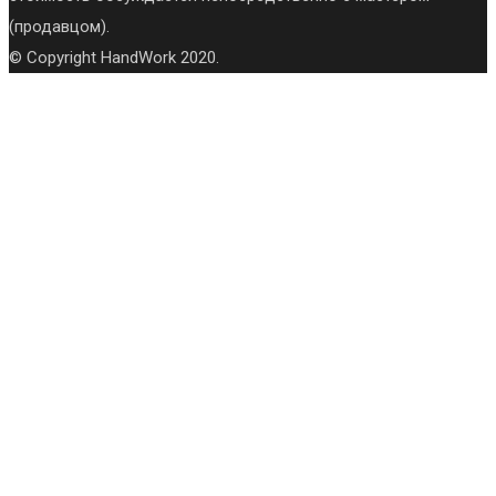
(продавцом).
© Copyright HandWork 2020.