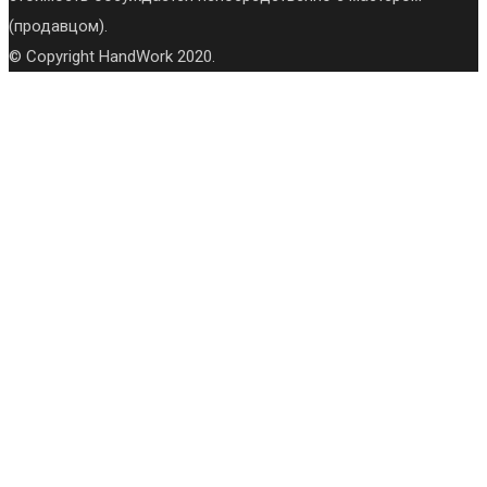
(продавцом).
© Copyright HandWork 2020.