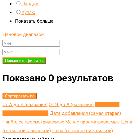
Продам
Куплю
Показать больше
Ценовой диапазон
Применить фильтры
Показано 0 результатов
Сортировать по
От А до Я (название)
От Я до A (название)
Добавлено
недавно (последнее)
Дата добавления (самая старая)
Наиболее просматриваемые
Менее просматриваемые
Цена
(от низкой к высокой)
Цена (от высокой к низкой)