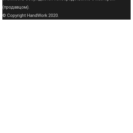
(продавцом).
© Copyright HandWork 2020.