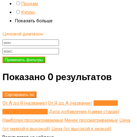
Продам
Куплю
Показать больше
Ценовой диапазон
Применить фильтры
Показано 0 результатов
Сортировать по
От А до Я (название)
От Я до A (название)
Добавлено
недавно (последнее)
Дата добавления (самая старая)
Наиболее просматриваемые
Менее просматриваемые
Цена
(от низкой к высокой)
Цена (от высокой к низкой)