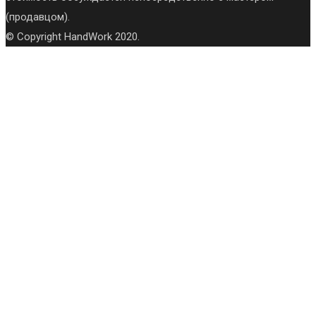
(продавцом).
© Copyright HandWork 2020.