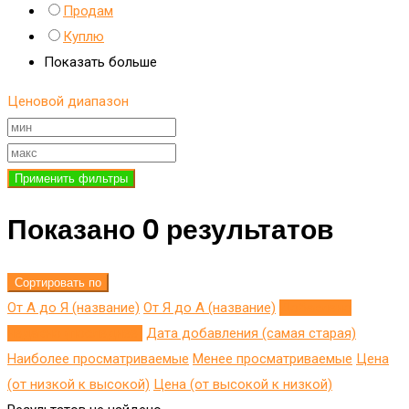
Продам
Куплю
Показать больше
Ценовой диапазон
Применить фильтры
Показано 0 результатов
Сортировать по
От А до Я (название)
От Я до A (название)
Добавлено
недавно (последнее)
Дата добавления (самая старая)
Наиболее просматриваемые
Менее просматриваемые
Цена
(от низкой к высокой)
Цена (от высокой к низкой)