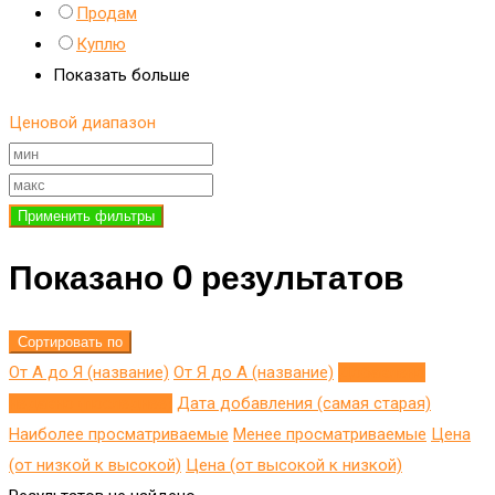
Продам
Куплю
Показать больше
Ценовой диапазон
Применить фильтры
Показано 0 результатов
Сортировать по
От А до Я (название)
От Я до A (название)
Добавлено
недавно (последнее)
Дата добавления (самая старая)
Наиболее просматриваемые
Менее просматриваемые
Цена
(от низкой к высокой)
Цена (от высокой к низкой)