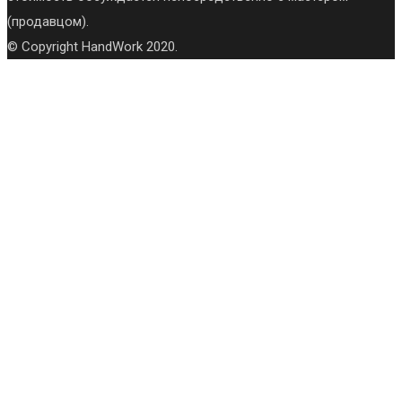
(продавцом).
© Copyright HandWork 2020.