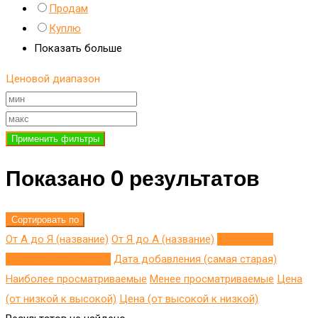
Продам
Куплю
Показать больше
Ценовой диапазон
Применить фильтры
Показано 0 результатов
Сортировать по
От А до Я (название)
От Я до A (название)
Добавлено
недавно (последнее)
Дата добавления (самая старая)
Наиболее просматриваемые
Менее просматриваемые
Цена
(от низкой к высокой)
Цена (от высокой к низкой)