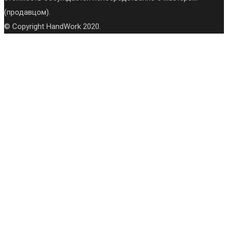
(продавцом).
© Copyright HandWork 2020.