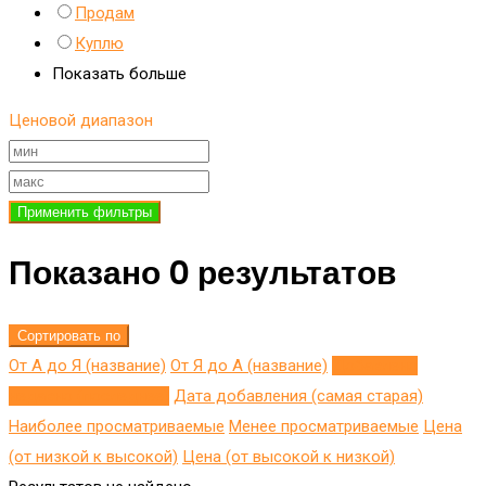
Продам
Куплю
Показать больше
Ценовой диапазон
Применить фильтры
Показано 0 результатов
Сортировать по
От А до Я (название)
От Я до A (название)
Добавлено
недавно (последнее)
Дата добавления (самая старая)
Наиболее просматриваемые
Менее просматриваемые
Цена
(от низкой к высокой)
Цена (от высокой к низкой)