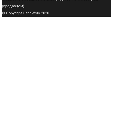
(продавцом).
© Copyright HandWork 2020.