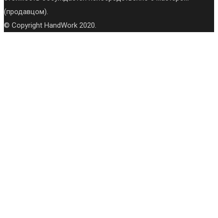
(продавцом).
© Copyright HandWork 2020.