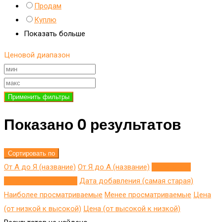
Продам
Куплю
Показать больше
Ценовой диапазон
Применить фильтры
Показано 0 результатов
Сортировать по
От А до Я (название)
От Я до A (название)
Добавлено
недавно (последнее)
Дата добавления (самая старая)
Наиболее просматриваемые
Менее просматриваемые
Цена
(от низкой к высокой)
Цена (от высокой к низкой)