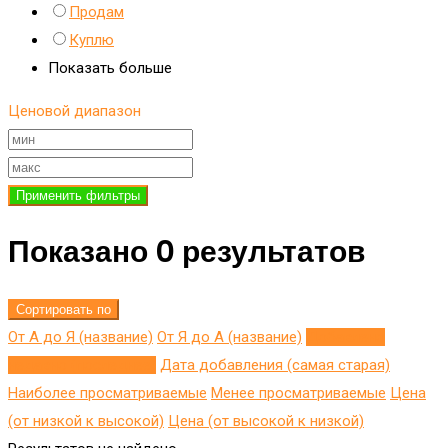
Продам
Куплю
Показать больше
Ценовой диапазон
Применить фильтры
Показано 0 результатов
Сортировать по
От А до Я (название)
От Я до A (название)
Добавлено
недавно (последнее)
Дата добавления (самая старая)
Наиболее просматриваемые
Менее просматриваемые
Цена
(от низкой к высокой)
Цена (от высокой к низкой)