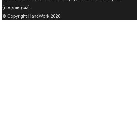
(продавцом).
© Copyright HandWork 2020.