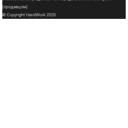
(продавцом).
© Copyright HandWork 2020.