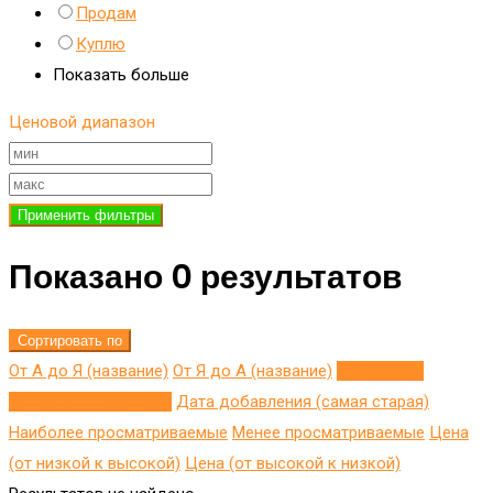
Продам
Куплю
Показать больше
Ценовой диапазон
Применить фильтры
Показано 0 результатов
Сортировать по
От А до Я (название)
От Я до A (название)
Добавлено
недавно (последнее)
Дата добавления (самая старая)
Наиболее просматриваемые
Менее просматриваемые
Цена
(от низкой к высокой)
Цена (от высокой к низкой)