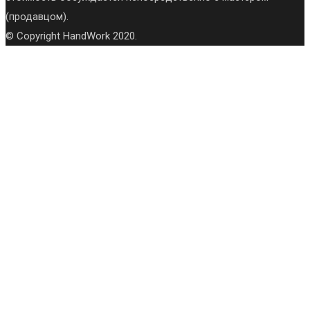
(продавцом).
© Copyright HandWork 2020.