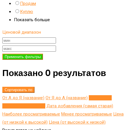
Продам
Куплю
Показать больше
Ценовой диапазон
Применить фильтры
Показано 0 результатов
Сортировать по
От А до Я (название)
От Я до A (название)
Добавлено
недавно (последнее)
Дата добавления (самая старая)
Наиболее просматриваемые
Менее просматриваемые
Цена
(от низкой к высокой)
Цена (от высокой к низкой)