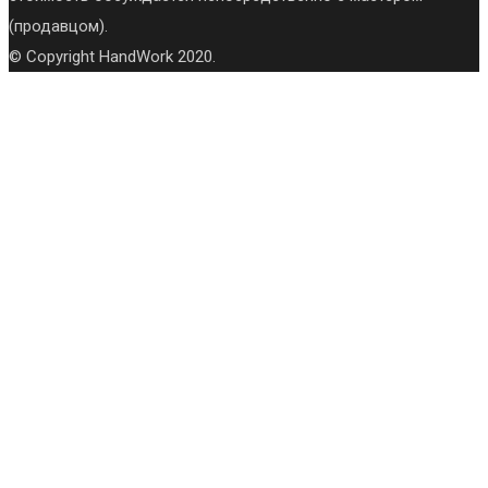
(продавцом).
© Copyright HandWork 2020.