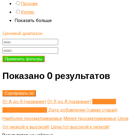
Продам
Куплю
Показать больше
Ценовой диапазон
Применить фильтры
Показано 0 результатов
Сортировать по
От А до Я (название)
От Я до A (название)
Добавлено
недавно (последнее)
Дата добавления (самая старая)
Наиболее просматриваемые
Менее просматриваемые
Цена
(от низкой к высокой)
Цена (от высокой к низкой)