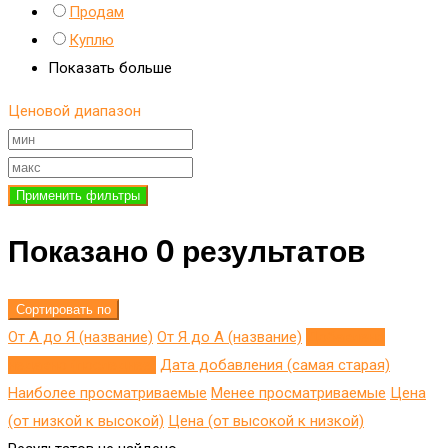
Продам
Куплю
Показать больше
Ценовой диапазон
Применить фильтры
Показано 0 результатов
Сортировать по
От А до Я (название)
От Я до A (название)
Добавлено
недавно (последнее)
Дата добавления (самая старая)
Наиболее просматриваемые
Менее просматриваемые
Цена
(от низкой к высокой)
Цена (от высокой к низкой)