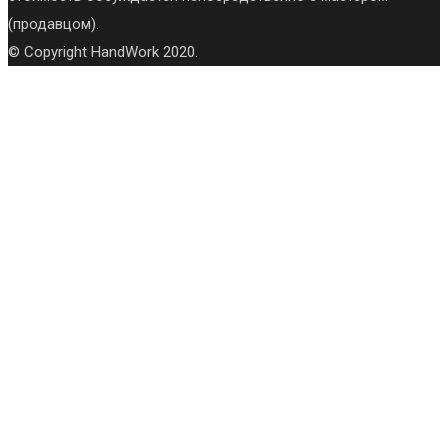
(продавцом).
© Copyright HandWork 2020.