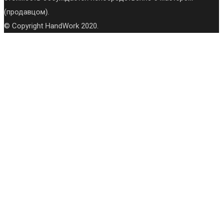
(продавцом).
© Copyright HandWork 2020.