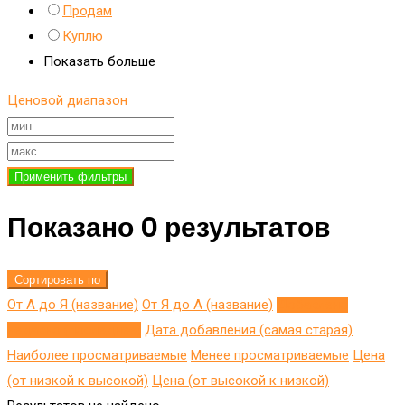
Продам
Куплю
Показать больше
Ценовой диапазон
Применить фильтры
Показано 0 результатов
Сортировать по
От А до Я (название)
От Я до A (название)
Добавлено
недавно (последнее)
Дата добавления (самая старая)
Наиболее просматриваемые
Менее просматриваемые
Цена
(от низкой к высокой)
Цена (от высокой к низкой)