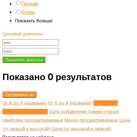
Продам
Куплю
Показать больше
Ценовой диапазон
Применить фильтры
Показано 0 результатов
Сортировать по
От А до Я (название)
От Я до A (название)
Добавлено
недавно (последнее)
Дата добавления (самая старая)
Наиболее просматриваемые
Менее просматриваемые
Цена
(от низкой к высокой)
Цена (от высокой к низкой)