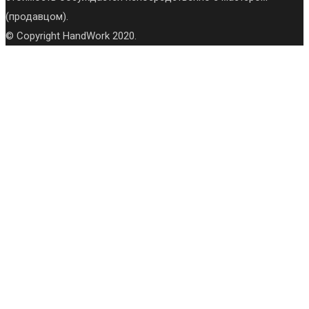
(продавцом).
© Copyright HandWork 2020.