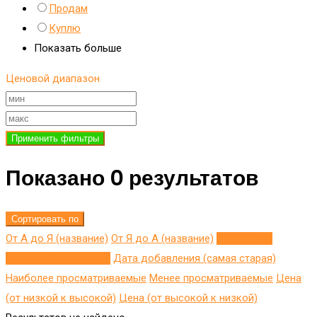
Продам
Куплю
Показать больше
Ценовой диапазон
Применить фильтры
Показано 0 результатов
Сортировать по
От А до Я (название)
От Я до A (название)
Добавлено
недавно (последнее)
Дата добавления (самая старая)
Наиболее просматриваемые
Менее просматриваемые
Цена
(от низкой к высокой)
Цена (от высокой к низкой)