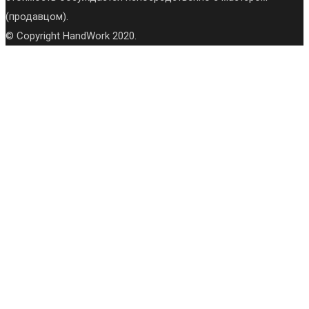
(продавцом).
© Copyright HandWork 2020.