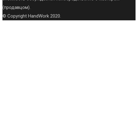
(продавцом).
© Copyright HandWork 2020.