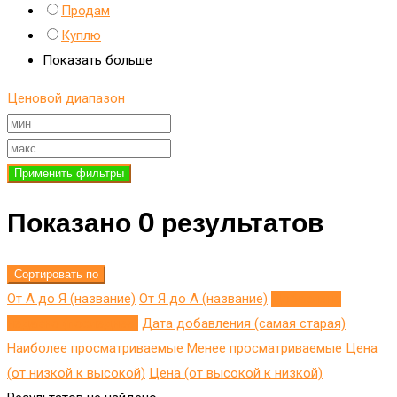
Продам
Куплю
Показать больше
Ценовой диапазон
Применить фильтры
Показано 0 результатов
Сортировать по
От А до Я (название)
От Я до A (название)
Добавлено
недавно (последнее)
Дата добавления (самая старая)
Наиболее просматриваемые
Менее просматриваемые
Цена
(от низкой к высокой)
Цена (от высокой к низкой)