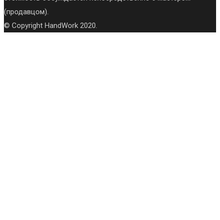
(продавцом).
© Copyright HandWork 2020.