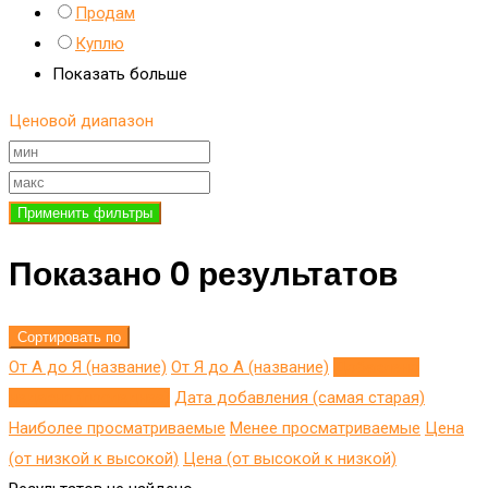
Продам
Куплю
Показать больше
Ценовой диапазон
Применить фильтры
Показано 0 результатов
Сортировать по
От А до Я (название)
От Я до A (название)
Добавлено
недавно (последнее)
Дата добавления (самая старая)
Наиболее просматриваемые
Менее просматриваемые
Цена
(от низкой к высокой)
Цена (от высокой к низкой)