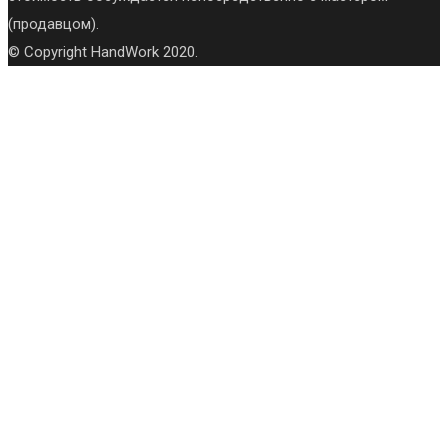
(продавцом).
© Copyright HandWork 2020.