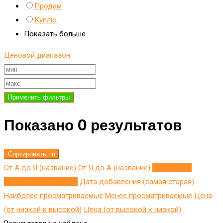
Продам
Куплю
Показать больше
Ценовой диапазон
Применить фильтры
Показано 0 результатов
Сортировать по
От А до Я (название)
От Я до A (название)
Добавлено
недавно (последнее)
Дата добавления (самая старая)
Наиболее просматриваемые
Менее просматриваемые
Цена
(от низкой к высокой)
Цена (от высокой к низкой)