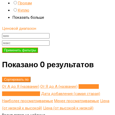
Продам
Куплю
Показать больше
Ценовой диапазон
Применить фильтры
Показано 0 результатов
Сортировать по
От А до Я (название)
От Я до A (название)
Добавлено
недавно (последнее)
Дата добавления (самая старая)
Наиболее просматриваемые
Менее просматриваемые
Цена
(от низкой к высокой)
Цена (от высокой к низкой)