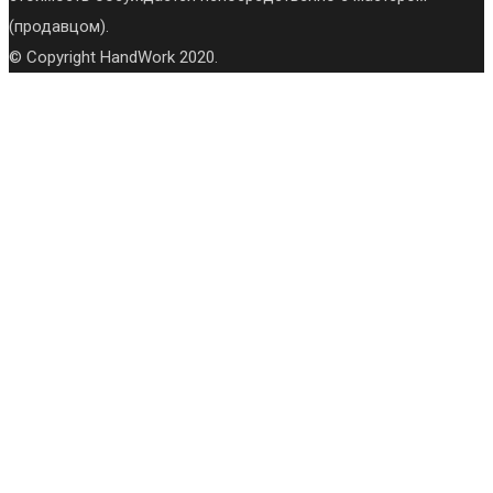
(продавцом).
© Copyright HandWork 2020.