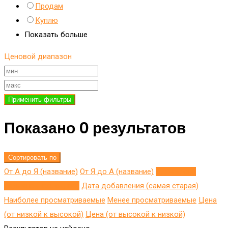
Продам
Куплю
Показать больше
Ценовой диапазон
Применить фильтры
Показано 0 результатов
Сортировать по
От А до Я (название)
От Я до A (название)
Добавлено
недавно (последнее)
Дата добавления (самая старая)
Наиболее просматриваемые
Менее просматриваемые
Цена
(от низкой к высокой)
Цена (от высокой к низкой)