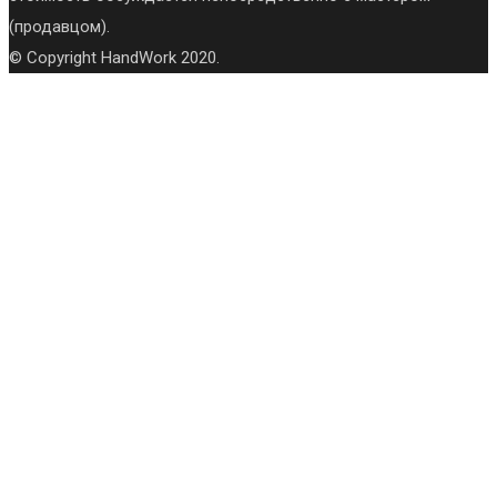
(продавцом).
© Copyright HandWork 2020.