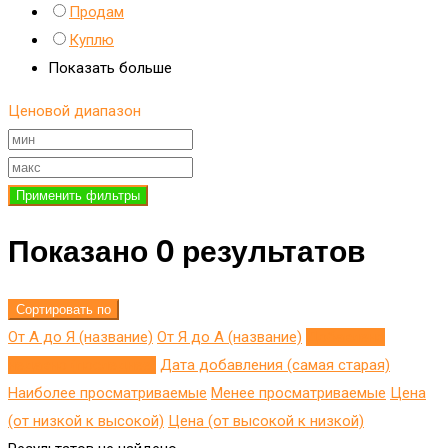
Продам
Куплю
Показать больше
Ценовой диапазон
Применить фильтры
Показано 0 результатов
Сортировать по
От А до Я (название)
От Я до A (название)
Добавлено
недавно (последнее)
Дата добавления (самая старая)
Наиболее просматриваемые
Менее просматриваемые
Цена
(от низкой к высокой)
Цена (от высокой к низкой)