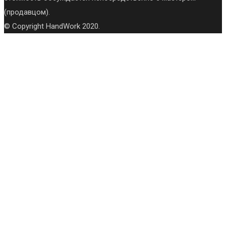
(продавцом).
© Copyright HandWork 2020.