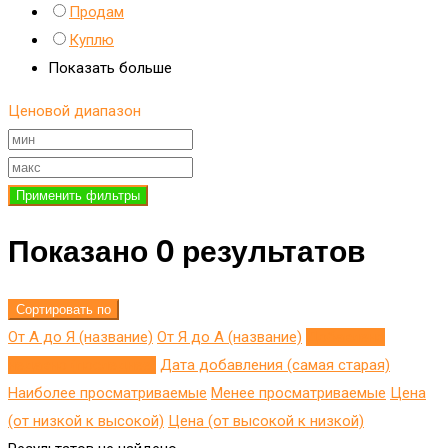
Продам
Куплю
Показать больше
Ценовой диапазон
Применить фильтры
Показано 0 результатов
Сортировать по
От А до Я (название)
От Я до A (название)
Добавлено
недавно (последнее)
Дата добавления (самая старая)
Наиболее просматриваемые
Менее просматриваемые
Цена
(от низкой к высокой)
Цена (от высокой к низкой)