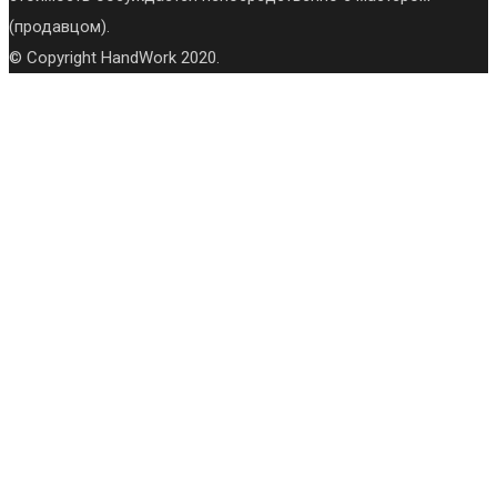
(продавцом).
© Copyright HandWork 2020.