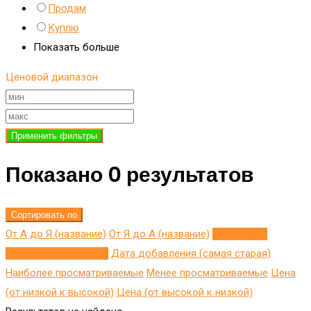
Продам
Куплю
Показать больше
Ценовой диапазон
Применить фильтры
Показано 0 результатов
Сортировать по
От А до Я (название)
От Я до A (название)
Добавлено
недавно (последнее)
Дата добавления (самая старая)
Наиболее просматриваемые
Менее просматриваемые
Цена
(от низкой к высокой)
Цена (от высокой к низкой)