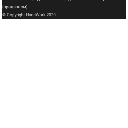
(продавцом).
© Copyright HandWork 2020.