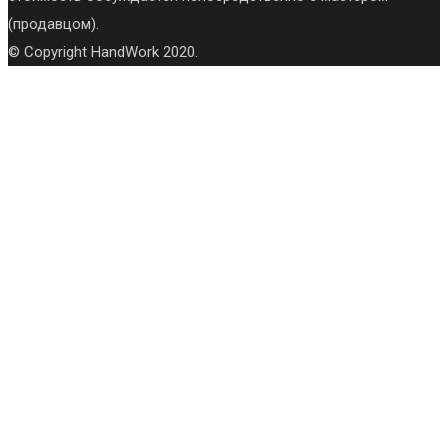
(продавцом).
© Copyright HandWork 2020.