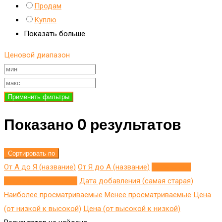
Продам
Куплю
Показать больше
Ценовой диапазон
Применить фильтры
Показано 0 результатов
Сортировать по
От А до Я (название)
От Я до A (название)
Добавлено
недавно (последнее)
Дата добавления (самая старая)
Наиболее просматриваемые
Менее просматриваемые
Цена
(от низкой к высокой)
Цена (от высокой к низкой)