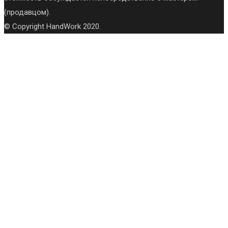
(продавцом).
© Copyright HandWork 2020.