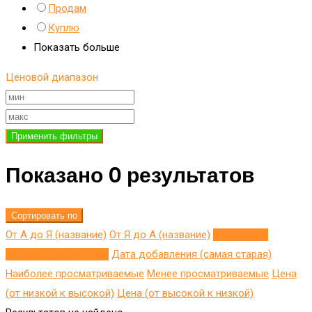
Продам
Куплю
Показать больше
Ценовой диапазон
Применить фильтры
Показано 0 результатов
Сортировать по
От А до Я (название)
От Я до A (название)
Добавлено
недавно (последнее)
Дата добавления (самая старая)
Наиболее просматриваемые
Менее просматриваемые
Цена
(от низкой к высокой)
Цена (от высокой к низкой)