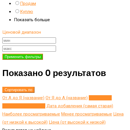
Продам
Куплю
Показать больше
Ценовой диапазон
Применить фильтры
Показано 0 результатов
Сортировать по
От А до Я (название)
От Я до A (название)
Добавлено
недавно (последнее)
Дата добавления (самая старая)
Наиболее просматриваемые
Менее просматриваемые
Цена
(от низкой к высокой)
Цена (от высокой к низкой)