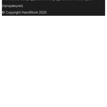
(продавцом).
© Copyright HandWork 2020.