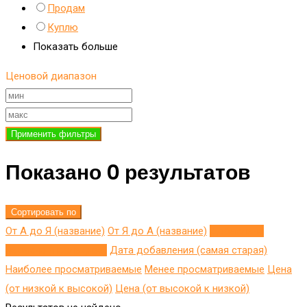
Продам
Куплю
Показать больше
Ценовой диапазон
Применить фильтры
Показано 0 результатов
Сортировать по
От А до Я (название)
От Я до A (название)
Добавлено
недавно (последнее)
Дата добавления (самая старая)
Наиболее просматриваемые
Менее просматриваемые
Цена
(от низкой к высокой)
Цена (от высокой к низкой)