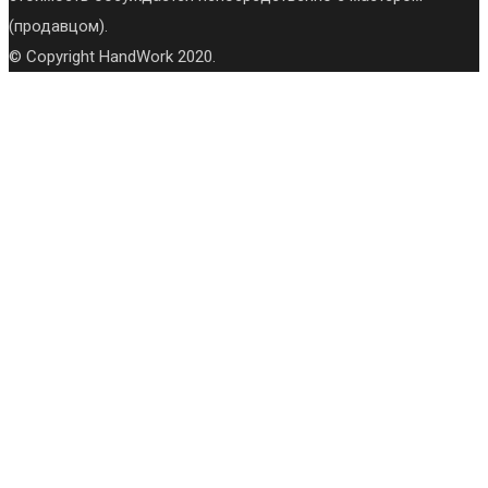
(продавцом).
© Copyright HandWork 2020.