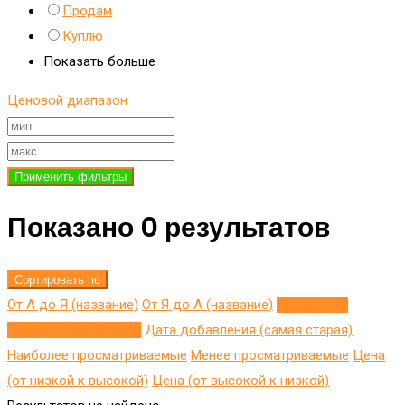
Продам
Куплю
Показать больше
Ценовой диапазон
Применить фильтры
Показано 0 результатов
Сортировать по
От А до Я (название)
От Я до A (название)
Добавлено
недавно (последнее)
Дата добавления (самая старая)
Наиболее просматриваемые
Менее просматриваемые
Цена
(от низкой к высокой)
Цена (от высокой к низкой)