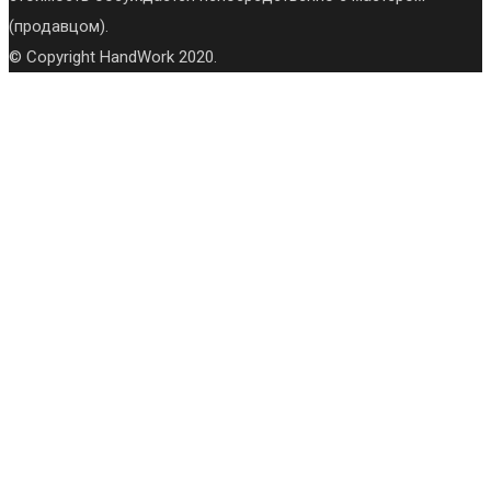
(продавцом).
© Copyright HandWork 2020.