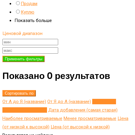
Продам
Куплю
Показать больше
Ценовой диапазон
Применить фильтры
Показано 0 результатов
Сортировать по
От А до Я (название)
От Я до A (название)
Добавлено
недавно (последнее)
Дата добавления (самая старая)
Наиболее просматриваемые
Менее просматриваемые
Цена
(от низкой к высокой)
Цена (от высокой к низкой)