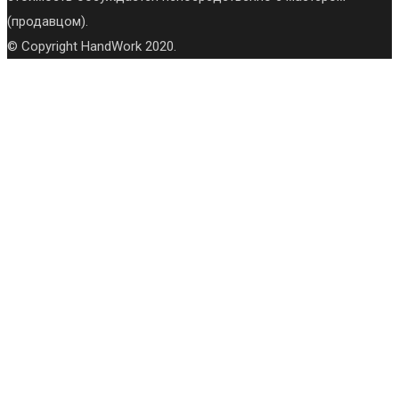
(продавцом).
© Copyright HandWork 2020.