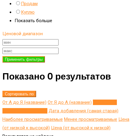
Продам
Куплю
Показать больше
Ценовой диапазон
Применить фильтры
Показано 0 результатов
Сортировать по
От А до Я (название)
От Я до A (название)
Добавлено
недавно (последнее)
Дата добавления (самая старая)
Наиболее просматриваемые
Менее просматриваемые
Цена
(от низкой к высокой)
Цена (от высокой к низкой)