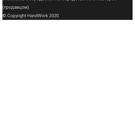
(продавцом).
© Copyright HandWork 2020.