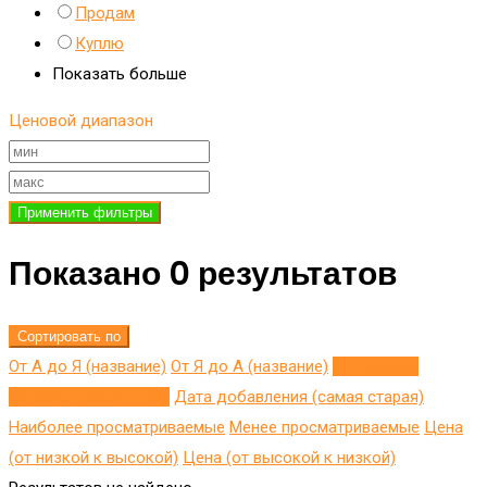
Продам
Куплю
Показать больше
Ценовой диапазон
Применить фильтры
Показано 0 результатов
Сортировать по
От А до Я (название)
От Я до A (название)
Добавлено
недавно (последнее)
Дата добавления (самая старая)
Наиболее просматриваемые
Менее просматриваемые
Цена
(от низкой к высокой)
Цена (от высокой к низкой)