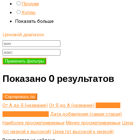
Продам
Куплю
Показать больше
Ценовой диапазон
Применить фильтры
Показано 0 результатов
Сортировать по
От А до Я (название)
От Я до A (название)
Добавлено
недавно (последнее)
Дата добавления (самая старая)
Наиболее просматриваемые
Менее просматриваемые
Цена
(от низкой к высокой)
Цена (от высокой к низкой)