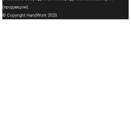
(продавцом).
© Copyright HandWork 2020.