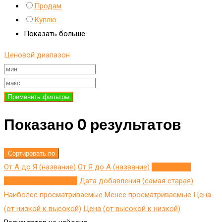
Продам
Куплю
Показать больше
Ценовой диапазон
Применить фильтры
Показано 0 результатов
Сортировать по
От А до Я (название)
От Я до A (название)
Добавлено
недавно (последнее)
Дата добавления (самая старая)
Наиболее просматриваемые
Менее просматриваемые
Цена
(от низкой к высокой)
Цена (от высокой к низкой)