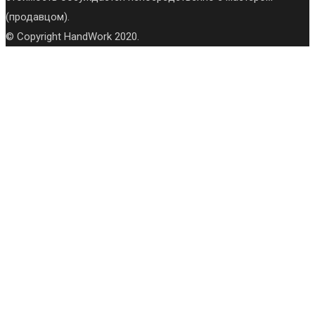
(продавцом).
© Copyright HandWork 2020.