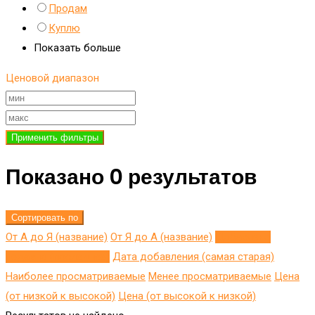
Продам
Куплю
Показать больше
Ценовой диапазон
Применить фильтры
Показано 0 результатов
Сортировать по
От А до Я (название)
От Я до A (название)
Добавлено
недавно (последнее)
Дата добавления (самая старая)
Наиболее просматриваемые
Менее просматриваемые
Цена
(от низкой к высокой)
Цена (от высокой к низкой)