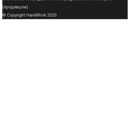
(продавцом).
© Copyright HandWork 2020.