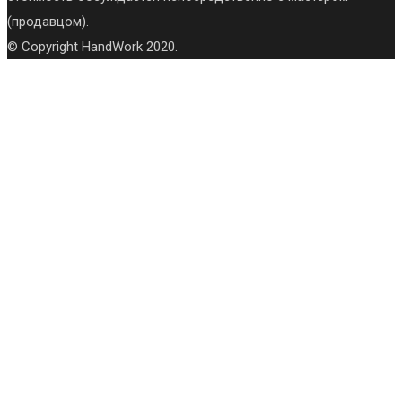
(продавцом).
© Copyright HandWork 2020.