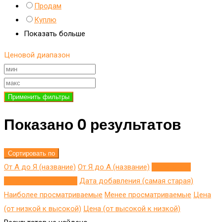
Продам
Куплю
Показать больше
Ценовой диапазон
Применить фильтры
Показано 0 результатов
Сортировать по
От А до Я (название)
От Я до A (название)
Добавлено
недавно (последнее)
Дата добавления (самая старая)
Наиболее просматриваемые
Менее просматриваемые
Цена
(от низкой к высокой)
Цена (от высокой к низкой)