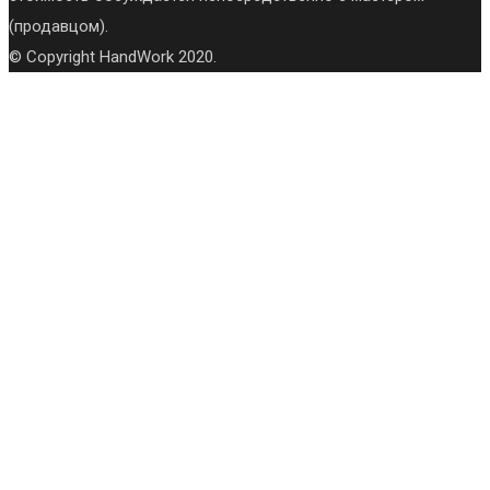
(продавцом).
© Copyright HandWork 2020.