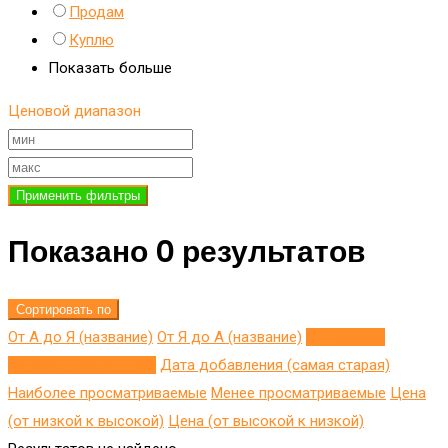
Продам
Куплю
Показать больше
Ценовой диапазон
Применить фильтры
Показано 0 результатов
Сортировать по
От А до Я (название)
От Я до A (название)
Добавлено
недавно (последнее)
Дата добавления (самая старая)
Наиболее просматриваемые
Менее просматриваемые
Цена
(от низкой к высокой)
Цена (от высокой к низкой)