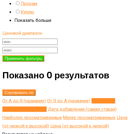
Продам
Куплю
Показать больше
Ценовой диапазон
Применить фильтры
Показано 0 результатов
Сортировать по
От А до Я (название)
От Я до A (название)
Добавлено
недавно (последнее)
Дата добавления (самая старая)
Наиболее просматриваемые
Менее просматриваемые
Цена
(от низкой к высокой)
Цена (от высокой к низкой)