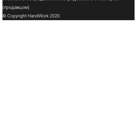
(продавцом).
© Copyright HandWork 2020.