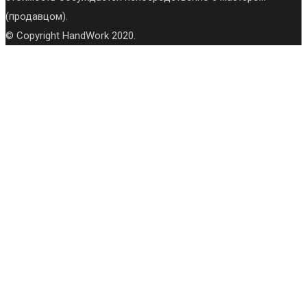
(продавцом).
© Copyright HandWork 2020.