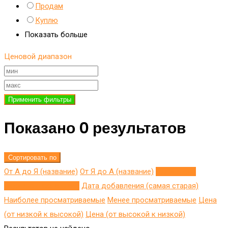
Продам
Куплю
Показать больше
Ценовой диапазон
Применить фильтры
Показано 0 результатов
Сортировать по
От А до Я (название)
От Я до A (название)
Добавлено
недавно (последнее)
Дата добавления (самая старая)
Наиболее просматриваемые
Менее просматриваемые
Цена
(от низкой к высокой)
Цена (от высокой к низкой)