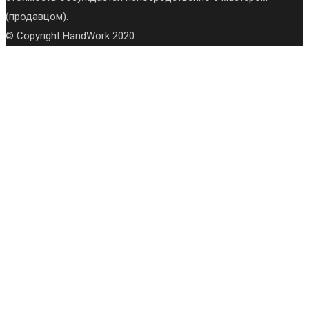
(продавцом).
© Copyright HandWork 2020.