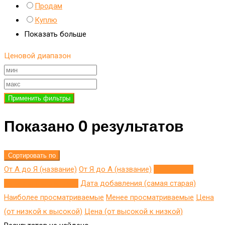
Продам
Куплю
Показать больше
Ценовой диапазон
Применить фильтры
Показано 0 результатов
Сортировать по
От А до Я (название)
От Я до A (название)
Добавлено
недавно (последнее)
Дата добавления (самая старая)
Наиболее просматриваемые
Менее просматриваемые
Цена
(от низкой к высокой)
Цена (от высокой к низкой)