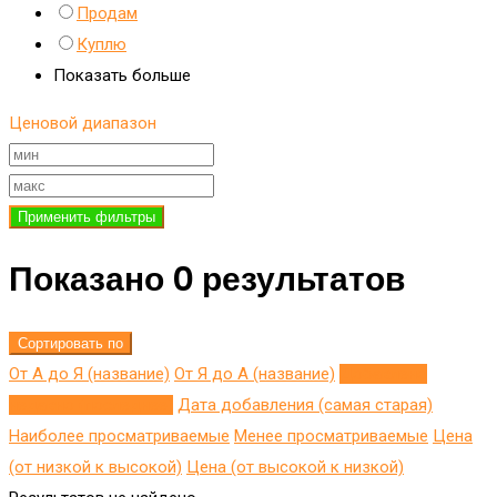
Продам
Куплю
Показать больше
Ценовой диапазон
Применить фильтры
Показано 0 результатов
Сортировать по
От А до Я (название)
От Я до A (название)
Добавлено
недавно (последнее)
Дата добавления (самая старая)
Наиболее просматриваемые
Менее просматриваемые
Цена
(от низкой к высокой)
Цена (от высокой к низкой)