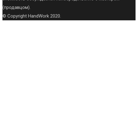
(продавцом).
© Copyright HandWork 2020.