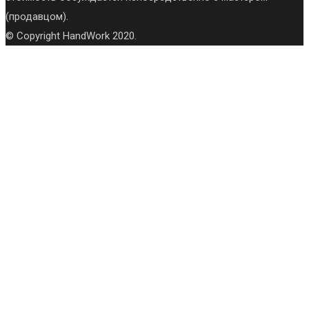
(продавцом).
© Copyright HandWork 2020.