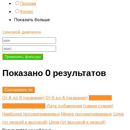
Продам
Куплю
Показать больше
Ценовой диапазон
Применить фильтры
Показано 0 результатов
Сортировать по
От А до Я (название)
От Я до A (название)
Добавлено
недавно (последнее)
Дата добавления (самая старая)
Наиболее просматриваемые
Менее просматриваемые
Цена
(от низкой к высокой)
Цена (от высокой к низкой)