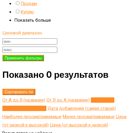
Продам
Куплю
Показать больше
Ценовой диапазон
Применить фильтры
Показано 0 результатов
Сортировать по
От А до Я (название)
От Я до A (название)
Добавлено
недавно (последнее)
Дата добавления (самая старая)
Наиболее просматриваемые
Менее просматриваемые
Цена
(от низкой к высокой)
Цена (от высокой к низкой)