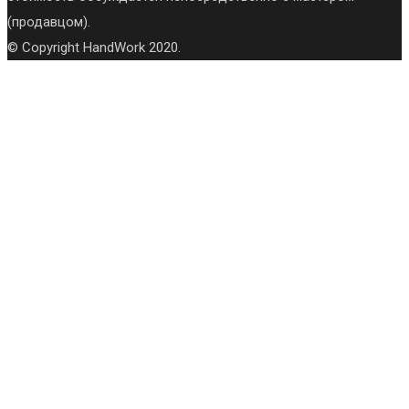
(продавцом).
© Copyright HandWork 2020.